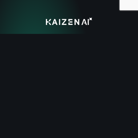
Kaizen AI
ile Tanışın: AI Destekli
Sadakat Kampanyası Motoru
Kaizen Loyalty Platform içinde çalışan akıllı bir kampanya
oluşturma motorudur.