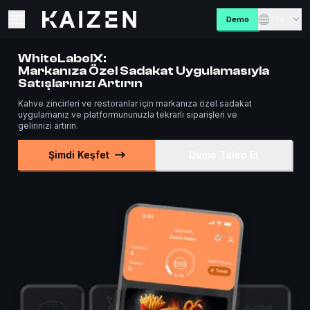
Kaizen
Demo
TR
Open main menu
Daha İyisi İçin
Veri Odaklı
Dönüşüm
WhiteLabelX:
Markanıza Özel Sadakat Uygulamasıyla
Satışlarınızı Artırın
Kahve zincirleri ve restoranlar için markanıza özel sadakat
uygulamanız ve platformununuzla tekrarlı siparişleri ve
gelirinizi artırın.
Şimdi Keşfet
Demo Talep Et